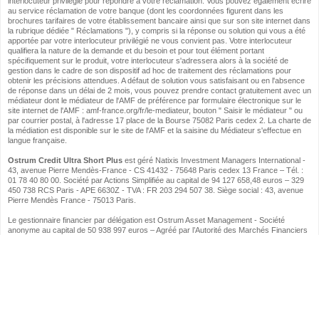
interlocuteur privilégié pour répondre à votre réclamation. Vous pouvez également écrire
au service réclamation de votre banque (dont les coordonnées figurent dans les
brochures tarifaires de votre établissement bancaire ainsi que sur son site internet dans
la rubrique dédiée " Réclamations "), y compris si la réponse ou solution qui vous a été
apportée par votre interlocuteur privilégié ne vous convient pas. Votre interlocuteur
qualifiera la nature de la demande et du besoin et pour tout élément portant
spécifiquement sur le produit, votre interlocuteur s'adressera alors à la société de
gestion dans le cadre de son dispositif ad hoc de traitement des réclamations pour
obtenir les précisions attendues. A défaut de solution vous satisfaisant ou en l'absence
de réponse dans un délai de 2 mois, vous pouvez prendre contact gratuitement avec un
médiateur dont le médiateur de l'AMF de préférence par formulaire électronique sur le
site internet de l'AMF : amf-france.org/fr/le-mediateur, bouton " Saisir le médiateur " ou
par courrier postal, à l'adresse 17 place de la Bourse 75082 Paris cedex 2. La charte de
la médiation est disponible sur le site de l'AMF et la saisine du Médiateur s'effectue en
langue française.
Ostrum Credit Ultra Short Plus
est géré Natixis Investment Managers International -
43, avenue Pierre Mendès-France - CS 41432 - 75648 Paris cedex 13 France – Tél. :
01 78 40 80 00. Société par Actions Simplifiée au capital de 94 127 658,48 euros – 329
450 738 RCS Paris - APE 6630Z - TVA : FR 203 294 507 38. Siège social : 43, avenue
Pierre Mendès France - 75013 Paris.
Le gestionnaire financier par délégation est Ostrum Asset Management - Société
anonyme au capital de 50 938 997 euros – Agréé par l’Autorité des Marchés Financiers
(AMF), sous le numéro GP-18000014. RCS Paris 525 192 753 - TVA : FR 93 525 192
753. Siège social : 43, avenue Pierre Mendès France - 75013 Paris - www.ostrum.com.
BPCE
- Société anonyme à directoire et conseil de surveillance au capital de 242 487
090 euros - Siège social : 7, promenade Germaine Sablon 75013 PARIS - RCS Paris N°
493 455 042.