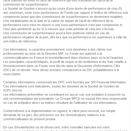
l’actif valorisé du fonds et l’actif de référence qui sert d’assiette de calcul de la
commission de surperformance.
La Société de Gestion s’assure qu’au cours d’une durée de performance de cinq (5)
ans maximum, toute sous-performance du Fonds par rapport à l’indice de référence soit
compensée avant que des commissions de surperformance ne deviennent exigibles.
Une réinitialisation de la date et la valeur de départ de l’actif de référence de la
performance sera mise en œuvre si une sous-performance n’est pas compensée et
n’est plus pertinente au fur et à mesure que cette période de cinq ans s’écoule.
Une commission de surperformance pourra être prélevée même en cas de
performance négative de la part, dès lors que sa performance est supérieure à celle de
son indice de référence.
Ces informations, à caractère promotionnel, sont destinées à des clients non
professionnels au sens de la Directive MIF. Le Fonds est autorisé à la
commercialisation en France et éventuellement dans d’autres pays où la loi l’autorise.
Les principales caractéristiques, le profil de risque et de rendement et les frais relatifs à
l’investissement dans un Fonds sont décrits dans le Document d’Informations Clés
(DIC) de ce dernier. Vous devez prendre connaissance du DIC préalablement à la
souscription.
Certaines informations concernant les OPC sont fournies par SIX Financial Information.
Ces informations sont indicatives, seules les données de la Société de Gestion de
l’OPC font foi.
Les informations présentées ne constituent en aucun cas une incitation à souscrire ou
une recommandation personnalisée. Le Groupe BPCE ne saurait être tenu responsable
en cas de préjudice direct ou indirect résultant de l’utilisation de ces informations.
Conformément à la réglementation en vigueur, le client peut recevoir, sur simple
demande de sa part, des précisions sur les rémunérations relatives à la
commercialisation du présent produit.
En cas d'insatisfaction ou de désaccord, votre conseiller bancaire est votre