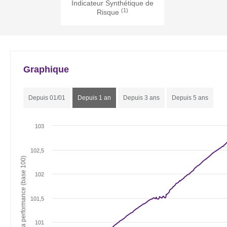
Indicateur Synthétique de
(1)
Risque
Graphique
Depuis 01/01
Depuis 1 an
Depuis 3 ans
Depuis 5 ans
103
102,5
Evolution de la performance (base 100)
102
101,5
101