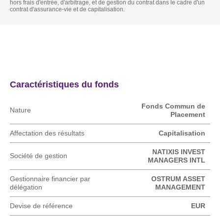
hors frais d'entrée, d'arbitrage, et de gestion du contrat dans le cadre d'un
contrat d'assurance-vie et de capitalisation.
Actualités
Caractéristique
Caractéristiques du fonds
Fonds Commun de
Nature
Placement
Affectation des résultats
Capitalisation
NATIXIS INVEST
Société de gestion
MANAGERS INTL
Gestionnaire financier par
OSTRUM ASSET
délégation
MANAGEMENT
Devise de référence
EUR