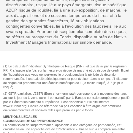
discrétionnaire, risque lié aux pays émergents, risque spécifique
ABCP, risque de liquidité, lié à une sur-exposition, de marché, lié
aux d’acquisitions et de cessions temporaires de titres, et à la
gestion des garanties financières, lié aux obligations
contingentes convertibles, lié à l’évolution des taux réels, lié aux
swaps spreads. Pour une description plus complète des risques,
se référer au prospectus du Fonds, disponible auprès de Natixis
Investment Managers International sur simple demande.
(1) Le calcul de l'Indicateur Synthétique de Risque (ISR), tel que défini par le règlement
PRIIP, s'appuie à la fois sur la mesure du risque de marché et du risque de crédit. Il part
de l'hypothèse que vous conserverez le produit pendant la période de détention
recommandée. Il est calculé périodiquement et peut évoluer dans le temps. L'indicateur
de risque est présenté sur une échelle numérique de 1 (le moins risqué) à 7 (le plus
risqué).
(2) €STR capitalisé. L’€STR (Euro short-term rate) correspond à la moyenne des taux
au jour le jour de la zone euro. Il est calculé par la Banque centrale européenne et publié
par la Fédération bancaire européenne. Il est disponible sur le site internet
www.euribor.org. L’indice de référence n’a pas vocation à être aligné aux ambitions
environnementales et sociales telles que promues par le fonds.
MENTIONS LÉGALES
COMMISSION DE SURPERFORMANCE
La commission de surperformance, applicable à une catégorie de part donnée, est
calculée selon une approche dite de « l’actif indicé », basée sur la comparaison entre