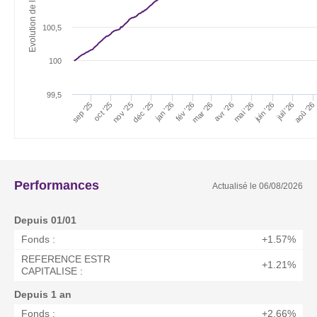
100,5
100
99,5
aoû '26
juil '26
fév '26
jan '26
déc '25
juin '26
mai '26
nov '25
oct '25
avr '26
mar '26
sep '25
Performances
Actualisé le
06/08/2026
Depuis 01/01
Fonds :
+1.57%
REFERENCE ESTR
+1.21%
CAPITALISE :
Depuis 1 an
Fonds :
+2.66%