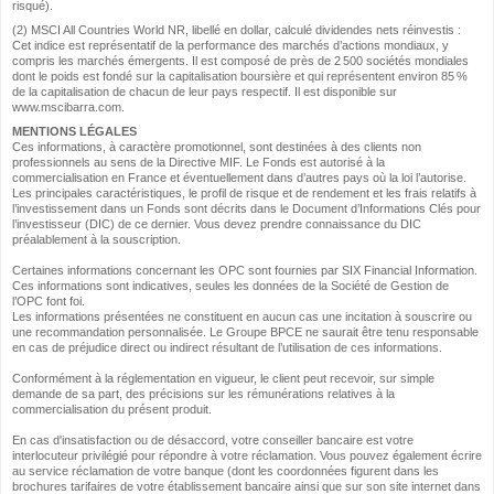
risqué).
(2) MSCI All Countries World NR, libellé en dollar, calculé dividendes nets réinvestis :
Cet indice est représentatif de la performance des marchés d’actions mondiaux, y
compris les marchés émergents. Il est composé de près de 2 500 sociétés mondiales
dont le poids est fondé sur la capitalisation boursière et qui représentent environ 85 %
de la capitalisation de chacun de leur pays respectif. Il est disponible sur
www.mscibarra.com.
MENTIONS LÉGALES
Ces informations, à caractère promotionnel, sont destinées à des clients non
professionnels au sens de la Directive MIF. Le Fonds est autorisé à la
commercialisation en France et éventuellement dans d’autres pays où la loi l’autorise.
Les principales caractéristiques, le profil de risque et de rendement et les frais relatifs à
l’investissement dans un Fonds sont décrits dans le Document d’Informations Clés pour
l’investisseur (DIC) de ce dernier. Vous devez prendre connaissance du DIC
préalablement à la souscription.
Certaines informations concernant les OPC sont fournies par SIX Financial Information.
Ces informations sont indicatives, seules les données de la Société de Gestion de
l’OPC font foi.
Les informations présentées ne constituent en aucun cas une incitation à souscrire ou
une recommandation personnalisée. Le Groupe BPCE ne saurait être tenu responsable
en cas de préjudice direct ou indirect résultant de l’utilisation de ces informations.
Conformément à la réglementation en vigueur, le client peut recevoir, sur simple
demande de sa part, des précisions sur les rémunérations relatives à la
commercialisation du présent produit.
En cas d'insatisfaction ou de désaccord, votre conseiller bancaire est votre
interlocuteur privilégié pour répondre à votre réclamation. Vous pouvez également écrire
au service réclamation de votre banque (dont les coordonnées figurent dans les
brochures tarifaires de votre établissement bancaire ainsi que sur son site internet dans