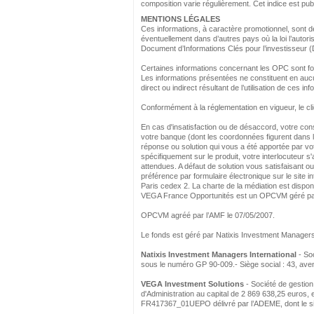
composition varie régulièrement. Cet indice est pu
MENTIONS LÉGALES
Ces informations, à caractère promotionnel, sont d
éventuellement dans d’autres pays où la loi l’autoris
Document d’Informations Clés pour l’investisseur 
Certaines informations concernant les OPC sont four
Les informations présentées ne constituent en auc
direct ou indirect résultant de l’utilisation de ces in
Conformément à la réglementation en vigueur, le cli
En cas d'insatisfaction ou de désaccord, votre cons
votre banque (dont les coordonnées figurent dans le
réponse ou solution qui vous a été apportée par votr
spécifiquement sur le produit, votre interlocuteur s
attendues. A défaut de solution vous satisfaisant 
préférence par formulaire électronique sur le site i
Paris cedex 2. La charte de la médiation est disponi
VEGA France Opportunités est un OPCVM géré p
OPCVM agréé par l’AMF le 07/05/2007.
Le fonds est géré par Natixis Investment Manager
Natixis Investment Managers International
- Soc
sous le numéro GP 90-009.- Siège social : 43, av
VEGA Investment Solutions
- Société de gestion
d'Administration au capital de 2 869 638,25 euros, 
FR417367_01UEPO délivré par l’ADEME, dont le siè