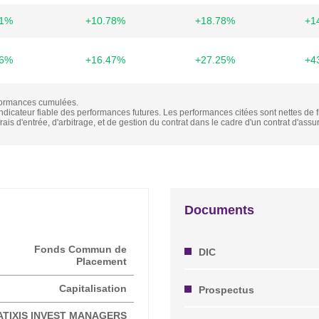
31%
+10.78%
+18.78%
+1
46%
+16.47%
+27.25%
+4
formances cumulées.
dicateur fiable des performances futures. Les performances citées sont nettes de 
rais d'entrée, d'arbitrage, et de gestion du contrat dans le cadre d'un contrat d'assu
Documents
Fonds Commun de
DIC
Placement
Capitalisation
Prospectus
ATIXIS INVEST MANAGERS