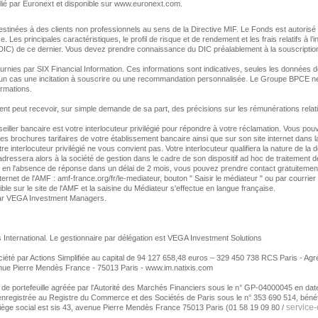
blié par Euronext et disponible sur www.euronext.com.
estinées à des clients non professionnels au sens de la Directive MIF. Le Fonds est autorisé
e. Les principales caractéristiques, le profil de risque et de rendement et les frais relatifs à
(DIC) de ce dernier. Vous devez prendre connaissance du DIC préalablement à la souscriptio
nies par SIX Financial Information. Ces informations sont indicatives, seules les données de
un cas une incitation à souscrire ou une recommandation personnalisée. Le Groupe BPCE ne 
formations.
ent peut recevoir, sur simple demande de sa part, des précisions sur les rémunérations relati
eiller bancaire est votre interlocuteur privilégié pour répondre à votre réclamation. Vous po
s brochures tarifaires de votre établissement bancaire ainsi que sur son site internet dans la
e interlocuteur privilégié ne vous convient pas. Votre interlocuteur qualifiera la nature de la
'adressera alors à la société de gestion dans le cadre de son dispositif ad hoc de traitement 
ou en l'absence de réponse dans un délai de 2 mois, vous pouvez prendre contact gratuiteme
nternet de l'AMF : amf-france.org/fr/le-mediateur, bouton " Saisir le médiateur " ou par courrie
ble sur le site de l'AMF et la saisine du Médiateur s'effectue en langue française.
ar VEGA Investment Managers.
s International. Le gestionnaire par délégation est VEGA Investment Solutions
iété par Actions Simplifiée au capital de 94 127 658,48 euros – 329 450 738 RCS Paris - Agr
enue Pierre Mendès France - 75013 Paris - www.im.natixis.com
 de portefeuille agréée par l'Autorité des Marchés Financiers sous le n° GP-04000045 en date
enregistrée au Registre du Commerce et des Sociétés de Paris sous le n° 353 690 514, bénéfic
service
ge social est sis 43, avenue Pierre Mendès France 75013 Paris (01 58 19 09 80 /