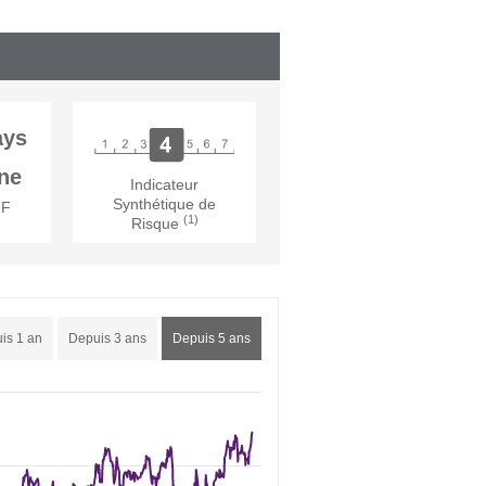
ays
ne
Indicateur
Synthétique de
MF
(1)
Risque
is 1 an
Depuis 3 ans
Depuis 5 ans