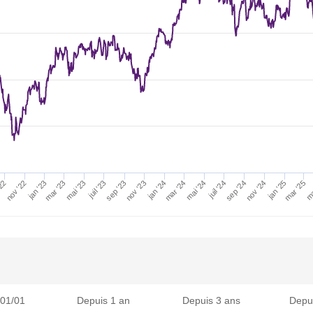
ma
mar '25
jan '25
juil '24
nov '24
mai '24
sep '24
mar '24
juil '23
jan '24
nov '23
mai '23
sep '23
mar '23
jan '23
nov '22
'22
 01/01
Depuis 1 an
Depuis 3 ans
Depu