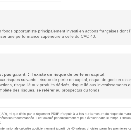
onds opportuniste principalement investi en actions françaises dont l’o
ser une performance supérieure à celle du CAC 40.
pas garanti : il existe un risque de perte en capital.
 risques suivants : risque de perte en capital, risque de gestion discr
actions, risque lié aux produits dérivés, risque lié aux investissements e
mplète des risques, se référer au prospectus du fonds.
(ISR), tel que défini par le règlement PRIIP, s'appuie à la fois sur la mesure du risque de marc
détention recommandée. Il est calculé périodiquement et peut évoluer dans le temps. L'indica
).
internationale calculée quotidiennement à partir de 40 valeurs choisies parmi les premières c