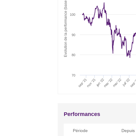
Evolution de la performance (base 100)
100
90
80
70
juil '22
mai '22
sep 
mar '22
jan '22
nov '21
sep '21
Performances
Période
Depuis