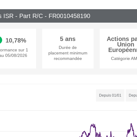
 ISR - Part R/C -
FR0010458190
5 ans
Actions p
10,78%
Union
Durée de
Européen
formance sur 1
placement minimum
au 05/08/2026
recommandée
Catégorie A
Depuis 01/01
Depu