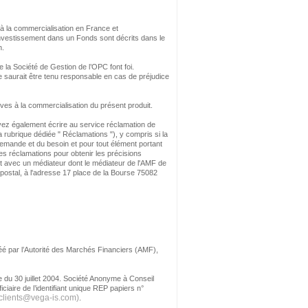
 à la commercialisation en France et
 l’investissement dans un Fonds sont décrits dans le
n.
 la Société de Gestion de l’OPC font foi.
saurait être tenu responsable en cas de préjudice
ves à la commercialisation du présent produit.
uvez également écrire au service réclamation de
 rubrique dédiée " Réclamations "), y compris si la
 demande et du besoin et pour tout élément portant
des réclamations pour obtenir les précisions
nt avec un médiateur dont le médiateur de l'AMF de
r postal, à l'adresse 17 place de la Bourse 75082
éé par l’Autorité des Marchés Financiers (AMF),
 du 30 juillet 2004. Société Anonyme à Conseil
iaire de l’identifiant unique REP papiers n°
-clients@vega-is.com)
.