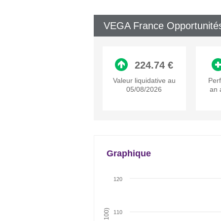
VEGA France Opportunités
224.74 €
Valeur liquidative au
Per
05/08/2026
an 
Graphique
120
110