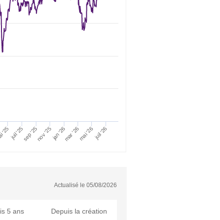
i '25
sep '25
juil '26
mai '26
mar '26
jan '26
juil '25
nov '25
Actualisé le
05/08/2026
is 5 ans
Depuis la création