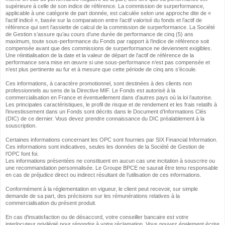
supérieure à celle de son indice de référence. La commission de surperformance,
applicable à une catégorie de part donnée, est calculée selon une approche dite de «
l’actif indicé », basée sur la comparaison entre l’actif valorisé du fonds et l’actif de
référence qui sert l’assiette de calcul de la commission de surperformance. La Société
de Gestion s’assure qu’au cours d’une durée de performance de cinq (5) ans
maximum, toute sous-performance du Fonds par rapport à l’indice de référence soit
compensée avant que des commissions de surperformance ne deviennent exigibles.
Une réinitialisation de la date et la valeur de départ de l’actif de référence de la
performance sera mise en œuvre si une sous-performance n’est pas compensée et
n’est plus pertinente au fur et à mesure que cette période de cinq ans s’écoule.
Ces informations, à caractère promotionnel, sont destinées à des clients non
professionnels au sens de la Directive MIF. Le Fonds est autorisé à la
commercialisation en France et éventuellement dans d’autres pays où la loi l’autorise.
Les principales caractéristiques, le profil de risque et de rendement et les frais relatifs à
l’investissement dans un Fonds sont décrits dans le Document d’Informations Clés
(DIC) de ce dernier. Vous devez prendre connaissance du DIC préalablement à la
souscription.
Certaines informations concernant les OPC sont fournies par SIX Financial Information.
Ces informations sont indicatives, seules les données de la Société de Gestion de
l’OPC font foi.
Les informations présentées ne constituent en aucun cas une incitation à souscrire ou
une recommandation personnalisée. Le Groupe BPCE ne saurait être tenu responsable
en cas de préjudice direct ou indirect résultant de l’utilisation de ces informations.
Conformément à la réglementation en vigueur, le client peut recevoir, sur simple
demande de sa part, des précisions sur les rémunérations relatives à la
commercialisation du présent produit.
En cas d'insatisfaction ou de désaccord, votre conseiller bancaire est votre
interlocuteur privilégié pour répondre à votre réclamation. Vous pouvez également écrire