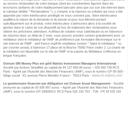
au service réclamation de votre banque (dont les coordonnées figurent dans les
brochures tarifaires de votre établissement bancaire ainsi que sur son site internet dans
la rubrique dédiée " Réclamations "), y compris si la réponse ou solution qui vous a été
apportée par votre interlocuteur privilégié ne vous convient pas. Votre interlocuteur
qualifiera la nature de la demande et du besoin et pour tout élément portant
spécifiquement sur le produit, votre interlocuteur s'adressera alors à la société de
gestion dans le cadre de son dispositif ad hoc de traitement des réclamations pour
obtenir les précisions attendues. A défaut de solution vous satisfaisant ou en l'absence
de réponse dans un délai de 2 mois, vous pouvez prendre contact gratuitement avec un
médiateur dont le médiateur de l'AMF de préférence par formulaire électronique sur le
site internet de l'AMF : amf-france.org/fr/le-mediateur, bouton " Saisir le médiateur " ou
par courrier postal, à l'adresse 17 place de la Bourse 75082 Paris cedex 2. La charte de
la médiation est disponible sur le site de l'AMF et la saisine du Médiateur s'effectue en
langue française.
Ostrum SRI Money Plus est géré Natixis Investment Managers International
-
Société par Actions Simplifiée au capital de 94 127 658,48 euros – 329 450 738 RCS
Paris - Agréé par l’Autorité des Marchés Financiers (AMF), sous le numéro GP 90-009.-
www.im.natixis.com
Siège social : 43, avenue Pierre Mendès France - 75013 Paris -
Le gestionnaire financier par délégation est Ostrum Asset Management
- Société
anonyme au capital de 50 938 997 euros – Agréé par l’Autorité des Marchés Financiers
(AMF), sous le numéro GP-18000014. RCS Paris 525 192 753 - TVA : FR 93 525 192
753. Siège social : 43, avenue Pierre Mendès France - 75013 Paris -
www.ostrum.com
BPCE -
Société anonyme à directoire et conseil de surveillance au capital de 242 487
090 euros - Siège social : 7, promenade Germaine Sablon 75013 PARIS - RCS Paris N°
493 455 042.