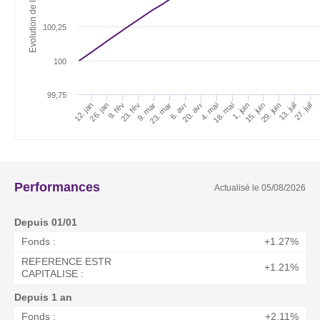
100,25
100
99,75
9. fév
20. avr
29. juin
12. jan
23. mar
1. juin
23. fév
4. mai
13. juil
26. jan
6. avr
15. juin
9. mar
18. mai
27. juil
Performances
Actualisé le
05/08/2026
Depuis 01/01
Fonds :
+1.27%
REFERENCE ESTR
+1.21%
CAPITALISE :
Depuis 1 an
Fonds :
+2.11%