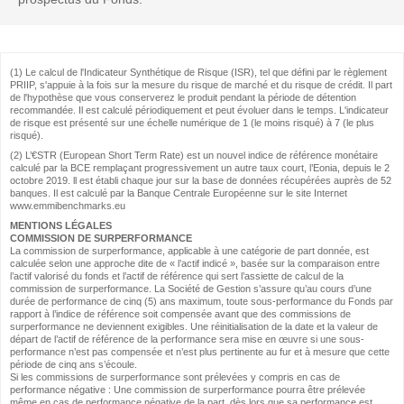
(1) Le calcul de l'Indicateur Synthétique de Risque (ISR), tel que défini par le règlement
PRIIP, s'appuie à la fois sur la mesure du risque de marché et du risque de crédit. Il part
de l'hypothèse que vous conserverez le produit pendant la période de détention
recommandée. Il est calculé périodiquement et peut évoluer dans le temps. L'indicateur
de risque est présenté sur une échelle numérique de 1 (le moins risqué) à 7 (le plus
risqué).
(2) L’€STR (European Short Term Rate) est un nouvel indice de référence monétaire
calculé par la BCE remplaçant progressivement un autre taux court, l’Eonia, depuis le 2
octobre 2019. ll est établi chaque jour sur la base de données récupérées auprès de 52
banques. Il est calculé par la Banque Centrale Européenne sur le site Internet
www.emmibenchmarks.eu
MENTIONS LÉGALES
COMMISSION DE SURPERFORMANCE
La commission de surperformance, applicable à une catégorie de part donnée, est
calculée selon une approche dite de « l’actif indicé », basée sur la comparaison entre
l’actif valorisé du fonds et l’actif de référence qui sert l’assiette de calcul de la
commission de surperformance. La Société de Gestion s’assure qu’au cours d’une
durée de performance de cinq (5) ans maximum, toute sous-performance du Fonds par
rapport à l’indice de référence soit compensée avant que des commissions de
surperformance ne deviennent exigibles. Une réinitialisation de la date et la valeur de
départ de l’actif de référence de la performance sera mise en œuvre si une sous-
performance n’est pas compensée et n’est plus pertinente au fur et à mesure que cette
période de cinq ans s’écoule.
Si les commissions de surperformance sont prélevées y compris en cas de
performance négative : Une commission de surperformance pourra être prélevée
même en cas de performance négative de la part, dès lors que sa performance est