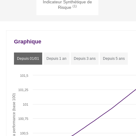
Indicateur Synthétique de
(1)
Risque
Graphique
Depuis 01/01
Depuis 1 an
Depuis 3 ans
Depuis 5 ans
101,5
101,25
Evolution de la performance (base 100)
101
100,75
100,5