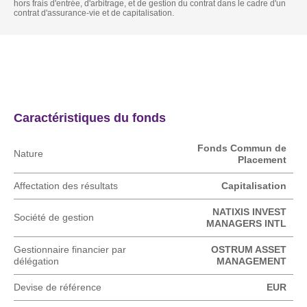
hors frais d'entrée, d'arbitrage, et de gestion du contrat dans le cadre d'un
contrat d'assurance-vie et de capitalisation.
Actualités
Caractéristique
Caractéristiques du fonds
Fonds Commun de
Nature
Placement
Affectation des résultats
Capitalisation
NATIXIS INVEST
Société de gestion
MANAGERS INTL
Gestionnaire financier par
OSTRUM ASSET
délégation
MANAGEMENT
Devise de référence
EUR