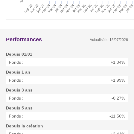
94
sep '25
mar '25
sep '23
juil '26
nov '24
mai '24
mai '26
sep '24
mar '24
jan '26
juil '25
jan '24
mar '26
nov '25
mai '25
nov '23
jan '25
juil '24
Performances
Actualisé le
15/07/2026
Depuis 01/01
Fonds :
+1.04%
Depuis 1 an
Fonds :
+1.99%
Depuis 3 ans
Fonds :
-0.27%
Depuis 5 ans
Fonds :
-11.56%
Depuis la création