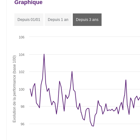
Graphique
Depuis 01/01
Depuis 1 an
Depuis 3 ans
106
104
Evolution de la performance (base 100)
102
100
98
96