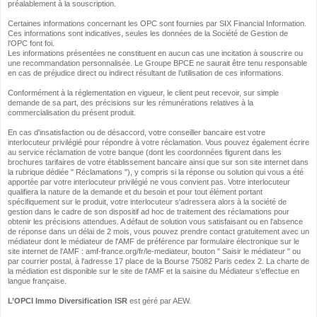
préalablement à la souscription.
Certaines informations concernant les OPC sont fournies par SIX Financial Information.
Ces informations sont indicatives, seules les données de la Société de Gestion de
l’OPC font foi.
Les informations présentées ne constituent en aucun cas une incitation à souscrire ou
une recommandation personnalisée. Le Groupe BPCE ne saurait être tenu responsable
en cas de préjudice direct ou indirect résultant de l’utilisation de ces informations.
Conformément à la réglementation en vigueur, le client peut recevoir, sur simple
demande de sa part, des précisions sur les rémunérations relatives à la
commercialisation du présent produit.
En cas d'insatisfaction ou de désaccord, votre conseiller bancaire est votre
interlocuteur privilégié pour répondre à votre réclamation. Vous pouvez également écrire
au service réclamation de votre banque (dont les coordonnées figurent dans les
brochures tarifaires de votre établissement bancaire ainsi que sur son site internet dans
la rubrique dédiée " Réclamations "), y compris si la réponse ou solution qui vous a été
apportée par votre interlocuteur privilégié ne vous convient pas. Votre interlocuteur
qualifiera la nature de la demande et du besoin et pour tout élément portant
spécifiquement sur le produit, votre interlocuteur s'adressera alors à la société de
gestion dans le cadre de son dispositif ad hoc de traitement des réclamations pour
obtenir les précisions attendues. A défaut de solution vous satisfaisant ou en l'absence
de réponse dans un délai de 2 mois, vous pouvez prendre contact gratuitement avec un
médiateur dont le médiateur de l'AMF de préférence par formulaire électronique sur le
site internet de l'AMF : amf-france.org/fr/le-mediateur, bouton " Saisir le médiateur " ou
par courrier postal, à l'adresse 17 place de la Bourse 75082 Paris cedex 2. La charte de
la médiation est disponible sur le site de l'AMF et la saisine du Médiateur s'effectue en
langue française.
L’OPCI Immo Diversification ISR
est géré par AEW.