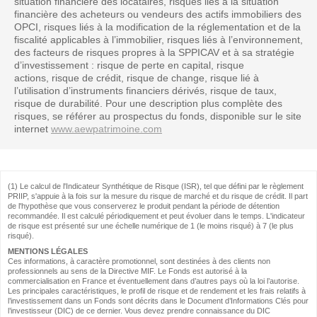
situation financière des locataires, risques liés à la situation
financière des acheteurs ou vendeurs des actifs immobiliers des
OPCI, risques liés à la modification de la réglementation et de la
fiscalité applicables à l’immobilier, risques liés à l’environnement,
des facteurs de risques propres à la SPPICAV et à sa stratégie
d’investissement : risque de perte en capital, risque
actions, risque de crédit, risque de change, risque lié à
l’utilisation d’instruments financiers dérivés, risque de taux,
risque de durabilité. Pour une description plus complète des
risques, se référer au prospectus du fonds, disponible sur le site
internet
www.aewpatrimoine.com
(1) Le calcul de l'Indicateur Synthétique de Risque (ISR), tel que défini par le règlement
PRIIP, s'appuie à la fois sur la mesure du risque de marché et du risque de crédit. Il part
de l'hypothèse que vous conserverez le produit pendant la période de détention
recommandée. Il est calculé périodiquement et peut évoluer dans le temps. L'indicateur
de risque est présenté sur une échelle numérique de 1 (le moins risqué) à 7 (le plus
risqué).
MENTIONS LÉGALES
Ces informations, à caractère promotionnel, sont destinées à des clients non
professionnels au sens de la Directive MIF. Le Fonds est autorisé à la
commercialisation en France et éventuellement dans d’autres pays où la loi l’autorise.
Les principales caractéristiques, le profil de risque et de rendement et les frais relatifs à
l’investissement dans un Fonds sont décrits dans le Document d’Informations Clés pour
l’investisseur (DIC) de ce dernier. Vous devez prendre connaissance du DIC