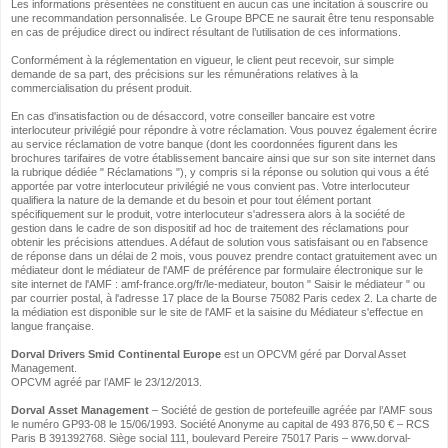
Les informations présentées ne constituent en aucun cas une incitation à souscrire ou
une recommandation personnalisée. Le Groupe BPCE ne saurait être tenu responsable
en cas de préjudice direct ou indirect résultant de l’utilisation de ces informations.
Conformément à la réglementation en vigueur, le client peut recevoir, sur simple
demande de sa part, des précisions sur les rémunérations relatives à la
commercialisation du présent produit.
En cas d'insatisfaction ou de désaccord, votre conseiller bancaire est votre
interlocuteur privilégié pour répondre à votre réclamation. Vous pouvez également écrire
au service réclamation de votre banque (dont les coordonnées figurent dans les
brochures tarifaires de votre établissement bancaire ainsi que sur son site internet dans
la rubrique dédiée " Réclamations "), y compris si la réponse ou solution qui vous a été
apportée par votre interlocuteur privilégié ne vous convient pas. Votre interlocuteur
qualifiera la nature de la demande et du besoin et pour tout élément portant
spécifiquement sur le produit, votre interlocuteur s'adressera alors à la société de
gestion dans le cadre de son dispositif ad hoc de traitement des réclamations pour
obtenir les précisions attendues. A défaut de solution vous satisfaisant ou en l'absence
de réponse dans un délai de 2 mois, vous pouvez prendre contact gratuitement avec un
médiateur dont le médiateur de l'AMF de préférence par formulaire électronique sur le
site internet de l'AMF : amf-france.org/fr/le-mediateur, bouton " Saisir le médiateur " ou
par courrier postal, à l'adresse 17 place de la Bourse 75082 Paris cedex 2. La charte de
la médiation est disponible sur le site de l'AMF et la saisine du Médiateur s'effectue en
langue française.
Dorval Drivers Smid Continental Europe
est un OPCVM géré par Dorval Asset
Management.
OPCVM agréé par l’AMF le 23/12/2013.
Dorval Asset Management
– Société de gestion de portefeuille agréée par l’AMF sous
le numéro GP93-08 le 15/06/1993. Société Anonyme au capital de 493 876,50 € – RCS
Paris B 391392768. Siège social 111, boulevard Pereire 75017 Paris – www.dorval-