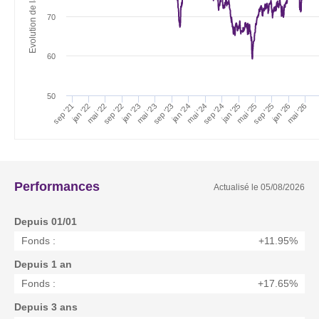
70
60
50
sep '25
sep '22
jan '25
mai '25
jan '22
mai '22
jan '24
sep '24
sep '21
mai '24
sep '23
jan '26
mai '26
jan '23
mai '23
Performances
Actualisé le
05/08/2026
Depuis 01/01
Fonds :
+11.95%
Depuis 1 an
Fonds :
+17.65%
Depuis 3 ans