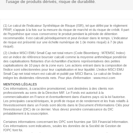
l’usage de produits dérivés, risque de durabilité.
(1) Le calcul de l'Indicateur Synthétique de Risque (ISR), tel que défini par le règlement
PRIIP, s'appuie à la fois sur la mesure du risque de marché et du risque de crédit. Il part
de l'hypothèse que vous conserverez le produit pendant la période de détention
recommandée. Il est calculé périodiquement et peut évoluer dans le temps. L'indicateur
de risque est présenté sur une échelle numérique de 1 (le moins risqué) à 7 (le plus
risqué).
(2) L’indice MSCI EMU Small Cap net total return (Code Bloomberg : M7EMSC Index)
est un indice de référence boursier calculé comme la moyenne arithmétique pondérée
des capitalisations flottantes d’un échantillon d’actions représentatives des petites
capitalisations de 10 pays de la zone euro. Les actions entrant dans la composition de
l’indice sont sélectionnées pour leur capitalisation et leur liquidité. L’indice MSCI EMU
Small Cap net total return est calculé et publié par MSCI Barra. Le calcul de l’indice
intègre les dividendes réinvestis nets. Pour plus d'information : www.msci.com
MENTIONS LÉGALES
Ces informations, à caractère promotionnel, sont destinées à des clients non
professionnels au sens de la Directive MIF. Le Fonds est autorisé à la
commercialisation en France et éventuellement dans d’autres pays où la loi l’autorise.
Les principales caractéristiques, le profil de risque et de rendement et les frais relatifs à
l’investissement dans un Fonds sont décrits dans le Document d’Informations Clés pour
l’investisseur (DIC) de ce dernier. Vous devez prendre connaissance du DIC
préalablement à la souscription.
Certaines informations concernant les OPC sont fournies par SIX Financial Information.
Ces informations sont indicatives, seules les données de la Société de Gestion de
l’OPC font foi.