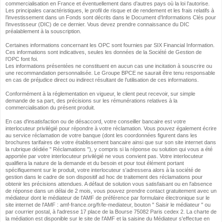
commercialisation en France et éventuellement dans d’autres pays où la loi l’autorise.
Les principales caractéristiques, le profil de risque et de rendement et les frais relatifs à
l’investissement dans un Fonds sont décrits dans le Document d’Informations Clés pour
l’investisseur (DIC) de ce dernier. Vous devez prendre connaissance du DIC
préalablement à la souscription.
Certaines informations concernant les OPC sont fournies par SIX Financial Information.
Ces informations sont indicatives, seules les données de la Société de Gestion de
l’OPC font foi.
Les informations présentées ne constituent en aucun cas une incitation à souscrire ou
une recommandation personnalisée. Le Groupe BPCE ne saurait être tenu responsable
en cas de préjudice direct ou indirect résultant de l’utilisation de ces informations.
Conformément à la réglementation en vigueur, le client peut recevoir, sur simple
demande de sa part, des précisions sur les rémunérations relatives à la
commercialisation du présent produit.
En cas d'insatisfaction ou de désaccord, votre conseiller bancaire est votre
interlocuteur privilégié pour répondre à votre réclamation. Vous pouvez également écrire
au service réclamation de votre banque (dont les coordonnées figurent dans les
brochures tarifaires de votre établissement bancaire ainsi que sur son site internet dans
la rubrique dédiée " Réclamations "), y compris si la réponse ou solution qui vous a été
apportée par votre interlocuteur privilégié ne vous convient pas. Votre interlocuteur
qualifiera la nature de la demande et du besoin et pour tout élément portant
spécifiquement sur le produit, votre interlocuteur s'adressera alors à la société de
gestion dans le cadre de son dispositif ad hoc de traitement des réclamations pour
obtenir les précisions attendues. A défaut de solution vous satisfaisant ou en l'absence
de réponse dans un délai de 2 mois, vous pouvez prendre contact gratuitement avec un
médiateur dont le médiateur de l'AMF de préférence par formulaire électronique sur le
site internet de l'AMF : amf-france.org/fr/le-mediateur, bouton " Saisir le médiateur " ou
par courrier postal, à l'adresse 17 place de la Bourse 75082 Paris cedex 2. La charte de
la médiation est disponible sur le site de l'AMF et la saisine du Médiateur s'effectue en