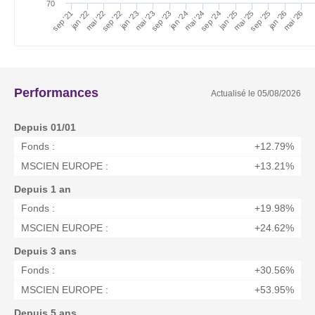
70
sep '25
sep '22
jan '25
mai '25
jan '22
mai '22
jan '24
sep '24
sep '21
mai '24
sep '23
jan '26
mai '26
jan '23
mai '23
Performances
Actualisé le
05/08/2026
Depuis 01/01
Fonds :
+12.79%
MSCIEN EUROPE :
+13.21%
Depuis 1 an
Fonds :
+19.98%
MSCIEN EUROPE :
+24.62%
Depuis 3 ans
Fonds :
+30.56%
MSCIEN EUROPE :
+53.95%
Depuis 5 ans