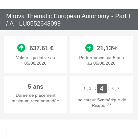
Mirova Thematic European Autonomy - Part I
/ A -
LU0552643099
637.61 €
21,13%
Valeur liquidative au
Performance sur 5 ans
05/08/2026
au 05/08/2026
5 ans
Durée de placement
Indicateur Synthétique de
minimum recommandée
(1)
Risque