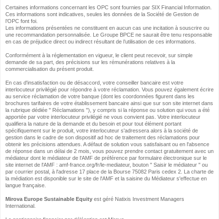
Certaines informations concernant les OPC sont fournies par SIX Financial Information.
Ces informations sont indicatives, seules les données de la Société de Gestion de
l’OPC font foi.
Les informations présentées ne constituent en aucun cas une incitation à souscrire ou
une recommandation personnalisée. Le Groupe BPCE ne saurait être tenu responsable
en cas de préjudice direct ou indirect résultant de l’utilisation de ces informations.
Conformément à la réglementation en vigueur, le client peut recevoir, sur simple
demande de sa part, des précisions sur les rémunérations relatives à la
commercialisation du présent produit.
En cas d'insatisfaction ou de désaccord, votre conseiller bancaire est votre
interlocuteur privilégié pour répondre à votre réclamation. Vous pouvez également écrire
au service réclamation de votre banque (dont les coordonnées figurent dans les
brochures tarifaires de votre établissement bancaire ainsi que sur son site internet dans
la rubrique dédiée " Réclamations "), y compris si la réponse ou solution qui vous a été
apportée par votre interlocuteur privilégié ne vous convient pas. Votre interlocuteur
qualifiera la nature de la demande et du besoin et pour tout élément portant
spécifiquement sur le produit, votre interlocuteur s'adressera alors à la société de
gestion dans le cadre de son dispositif ad hoc de traitement des réclamations pour
obtenir les précisions attendues. A défaut de solution vous satisfaisant ou en l'absence
de réponse dans un délai de 2 mois, vous pouvez prendre contact gratuitement avec un
médiateur dont le médiateur de l'AMF de préférence par formulaire électronique sur le
site internet de l'AMF : amf-france.org/fr/le-mediateur, bouton " Saisir le médiateur " ou
par courrier postal, à l'adresse 17 place de la Bourse 75082 Paris cedex 2. La charte de
la médiation est disponible sur le site de l'AMF et la saisine du Médiateur s'effectue en
langue française.
Mirova Europe Sustainable Equity
est géré Natixis Investment Managers
International.