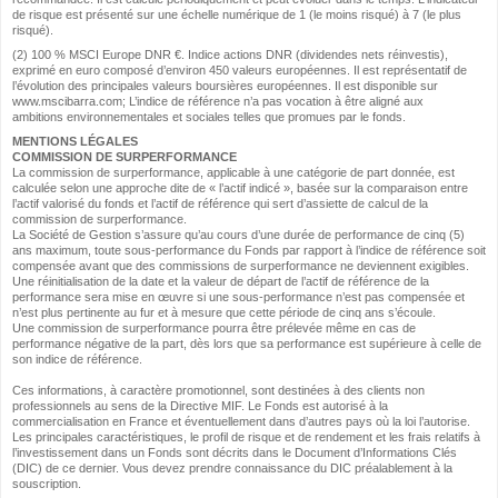
de risque est présenté sur une échelle numérique de 1 (le moins risqué) à 7 (le plus
risqué).
(2) 100 % MSCI Europe DNR €. Indice actions DNR (dividendes nets réinvestis),
exprimé en euro composé d’environ 450 valeurs européennes. Il est représentatif de
l’évolution des principales valeurs boursières européennes. Il est disponible sur
www.mscibarra.com; L’indice de référence n’a pas vocation à être aligné aux
ambitions environnementales et sociales telles que promues par le fonds.
MENTIONS LÉGALES
COMMISSION DE SURPERFORMANCE
La commission de surperformance, applicable à une catégorie de part donnée, est
calculée selon une approche dite de « l’actif indicé », basée sur la comparaison entre
l’actif valorisé du fonds et l’actif de référence qui sert d’assiette de calcul de la
commission de surperformance.
La Société de Gestion s’assure qu’au cours d’une durée de performance de cinq (5)
ans maximum, toute sous-performance du Fonds par rapport à l’indice de référence soit
compensée avant que des commissions de surperformance ne deviennent exigibles.
Une réinitialisation de la date et la valeur de départ de l’actif de référence de la
performance sera mise en œuvre si une sous-performance n’est pas compensée et
n’est plus pertinente au fur et à mesure que cette période de cinq ans s’écoule.
Une commission de surperformance pourra être prélevée même en cas de
performance négative de la part, dès lors que sa performance est supérieure à celle de
son indice de référence.
Ces informations, à caractère promotionnel, sont destinées à des clients non
professionnels au sens de la Directive MIF. Le Fonds est autorisé à la
commercialisation en France et éventuellement dans d’autres pays où la loi l’autorise.
Les principales caractéristiques, le profil de risque et de rendement et les frais relatifs à
l’investissement dans un Fonds sont décrits dans le Document d’Informations Clés
(DIC) de ce dernier. Vous devez prendre connaissance du DIC préalablement à la
souscription.