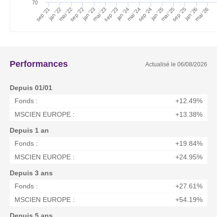
70
mai '26
mai '24
jan '24
sep '25
jan '22
mai '23
sep '22
jan '26
mai '25
jan '23
sep '24
mai '22
sep '23
sep '21
jan '25
Performances
Actualisé le
06/08/2026
Depuis 01/01
Fonds :
+12.49%
MSCIEN EUROPE :
+13.38%
Depuis 1 an
Fonds :
+19.84%
MSCIEN EUROPE :
+24.95%
Depuis 3 ans
Fonds :
+27.61%
MSCIEN EUROPE :
+54.19%
Depuis 5 ans