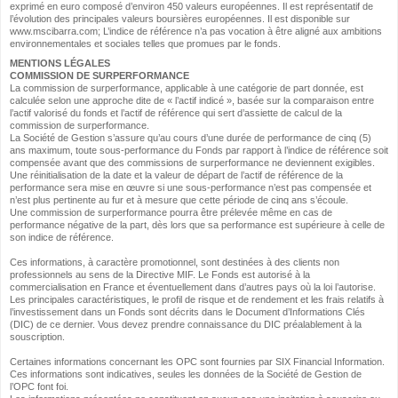
exprimé en euro composé d’environ 450 valeurs européennes. Il est représentatif de
l’évolution des principales valeurs boursières européennes. Il est disponible sur
www.mscibarra.com; L’indice de référence n’a pas vocation à être aligné aux ambitions
environnementales et sociales telles que promues par le fonds.
MENTIONS LÉGALES
COMMISSION DE SURPERFORMANCE
La commission de surperformance, applicable à une catégorie de part donnée, est
calculée selon une approche dite de « l’actif indicé », basée sur la comparaison entre
l’actif valorisé du fonds et l’actif de référence qui sert d’assiette de calcul de la
commission de surperformance.
La Société de Gestion s’assure qu’au cours d’une durée de performance de cinq (5)
ans maximum, toute sous-performance du Fonds par rapport à l’indice de référence soit
compensée avant que des commissions de surperformance ne deviennent exigibles.
Une réinitialisation de la date et la valeur de départ de l’actif de référence de la
performance sera mise en œuvre si une sous-performance n’est pas compensée et
n’est plus pertinente au fur et à mesure que cette période de cinq ans s’écoule.
Une commission de surperformance pourra être prélevée même en cas de
performance négative de la part, dès lors que sa performance est supérieure à celle de
son indice de référence.
Ces informations, à caractère promotionnel, sont destinées à des clients non
professionnels au sens de la Directive MIF. Le Fonds est autorisé à la
commercialisation en France et éventuellement dans d’autres pays où la loi l’autorise.
Les principales caractéristiques, le profil de risque et de rendement et les frais relatifs à
l’investissement dans un Fonds sont décrits dans le Document d’Informations Clés
(DIC) de ce dernier. Vous devez prendre connaissance du DIC préalablement à la
souscription.
Certaines informations concernant les OPC sont fournies par SIX Financial Information.
Ces informations sont indicatives, seules les données de la Société de Gestion de
l’OPC font foi.