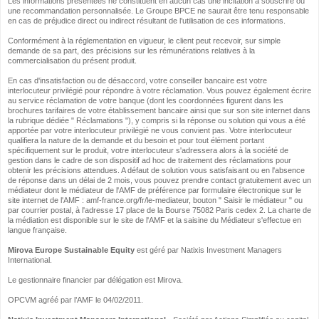
Les informations présentées ne constituent en aucun cas une incitation à souscrire ou
une recommandation personnalisée. Le Groupe BPCE ne saurait être tenu responsable
en cas de préjudice direct ou indirect résultant de l’utilisation de ces informations.
Conformément à la réglementation en vigueur, le client peut recevoir, sur simple
demande de sa part, des précisions sur les rémunérations relatives à la
commercialisation du présent produit.
En cas d'insatisfaction ou de désaccord, votre conseiller bancaire est votre
interlocuteur privilégié pour répondre à votre réclamation. Vous pouvez également écrire
au service réclamation de votre banque (dont les coordonnées figurent dans les
brochures tarifaires de votre établissement bancaire ainsi que sur son site internet dans
la rubrique dédiée " Réclamations "), y compris si la réponse ou solution qui vous a été
apportée par votre interlocuteur privilégié ne vous convient pas. Votre interlocuteur
qualifiera la nature de la demande et du besoin et pour tout élément portant
spécifiquement sur le produit, votre interlocuteur s'adressera alors à la société de
gestion dans le cadre de son dispositif ad hoc de traitement des réclamations pour
obtenir les précisions attendues. A défaut de solution vous satisfaisant ou en l'absence
de réponse dans un délai de 2 mois, vous pouvez prendre contact gratuitement avec un
médiateur dont le médiateur de l'AMF de préférence par formulaire électronique sur le
site internet de l'AMF : amf-france.org/fr/le-mediateur, bouton " Saisir le médiateur " ou
par courrier postal, à l'adresse 17 place de la Bourse 75082 Paris cedex 2. La charte de
la médiation est disponible sur le site de l'AMF et la saisine du Médiateur s'effectue en
langue française.
Mirova Europe Sustainable Equity
est géré par Natixis Investment Managers
International.
Le gestionnaire financier par délégation est Mirova.
OPCVM agréé par l’AMF le 04/02/2011.