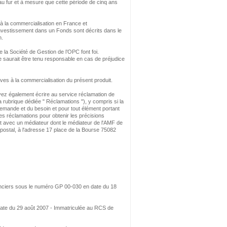
au fur et à mesure que cette période de cinq ans
 à la commercialisation en France et
 l’investissement dans un Fonds sont décrits dans le
n.
 la Société de Gestion de l’OPC font foi.
saurait être tenu responsable en cas de préjudice
ves à la commercialisation du présent produit.
uvez également écrire au service réclamation de
 rubrique dédiée " Réclamations "), y compris si la
 demande et du besoin et pour tout élément portant
des réclamations pour obtenir les précisions
nt avec un médiateur dont le médiateur de l'AMF de
r postal, à l'adresse 17 place de la Bourse 75082
nanciers sous le numéro GP 00-030 en date du 18
ate du 29 août 2007 - Immatriculée au RCS de