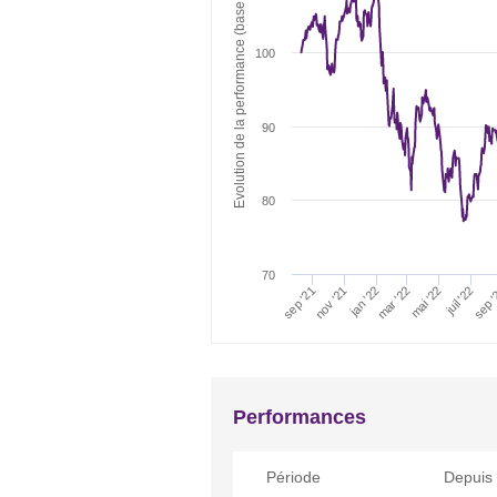
Evolution de la performance (base 100)
100
90
80
70
juil '22
mai '22
mar '22
sep 
jan '22
nov '21
sep '21
Performances
Période
Depuis