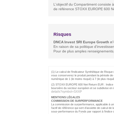
L'objectif du Compartiment consiste 
de référence STOXX EUROPE 600 Net Re
Risques
DNCA Invest SRI Europe Growth n’est
En raison de sa politique d'investiss
Pour de plus amples renseignements, 
(1) Le calcul de l'Indicateur Synthétique de Risque 
vous conserverez le produit pendant la période de 
numérique de 1 (le moins risqué) à 7 (le plus risqué
(2) STOXX EUROPE 600 Net Return EUR : Indice eur
boursière du secteur européen et se subdivise en ind
details?symbol=SXXP
MENTIONS LÉGALES
COMMISSION DE SURPERFORMANCE
La commission de surperformance, applicable à une c
l’actif de référence qui sert d’assiette de calcul
sous-performance du Fonds par rapport à l’indice d