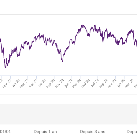
nov '22
jan '23
'22
ma
mar '25
juil '24
mai '24
mar '24
juil '23
mai '23
mar '23
jan '25
nov '24
sep '24
jan '24
nov '23
sep '23
 01/01
Depuis 1 an
Depuis 3 ans
Depu