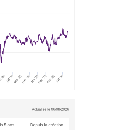
juil '26
mai '26
mar '26
juil '25
i '25
jan '26
sep '25
nov '25
Actualisé le
06/08/2026
is 5 ans
Depuis la création