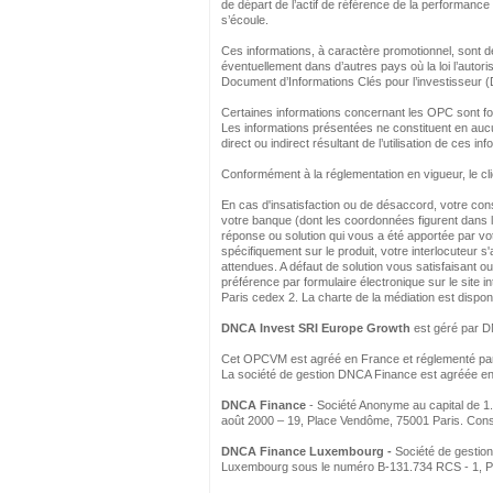
de départ de l’actif de référence de la performanc
s’écoule.
Ces informations, à caractère promotionnel, sont d
éventuellement dans d’autres pays où la loi l’autoris
Document d’Informations Clés pour l’investisseur 
Certaines informations concernant les OPC sont four
Les informations présentées ne constituent en auc
direct ou indirect résultant de l’utilisation de ces in
Conformément à la réglementation en vigueur, le cli
En cas d'insatisfaction ou de désaccord, votre cons
votre banque (dont les coordonnées figurent dans le
réponse ou solution qui vous a été apportée par votr
spécifiquement sur le produit, votre interlocuteur s
attendues. A défaut de solution vous satisfaisant 
préférence par formulaire électronique sur le site i
Paris cedex 2. La charte de la médiation est disponi
DNCA Invest SRI Europe Growth
est géré par D
Cet OPCVM est agréé en France et réglementé par 
La société de gestion DNCA Finance est agréée en
DNCA Finance
- Société Anonyme au capital de 1.
août 2000 – 19, Place Vendôme, 75001 Paris. Conse
DNCA Finance Luxembourg -
Société de gestio
Luxembourg sous le numéro B-131.734 RCS - 1, P