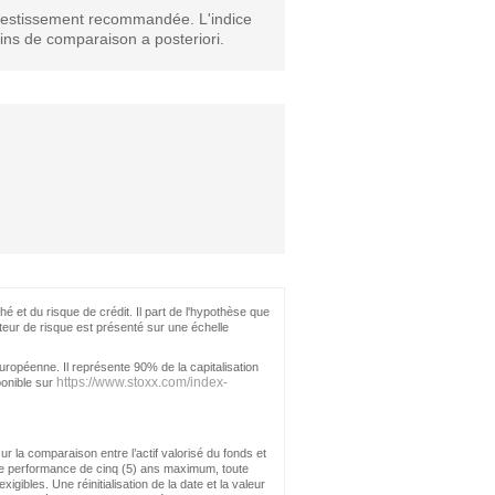
nvestissement recommandée. L'indice
ins de comparaison a posteriori.
hé et du risque de crédit. Il part de l'hypothèse que
teur de risque est présenté sur une échelle
opéenne. Il représente 90% de la capitalisation
https://www.stoxx.com/index-
ponible sur
r la comparaison entre l’actif valorisé du fonds et
 de performance de cinq (5) ans maximum, toute
les. Une réinitialisation de la date et la valeur