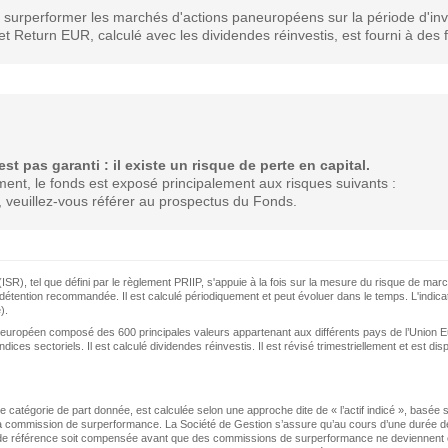
à surperformer les marchés d'actions paneuropéens sur la période d'i
turn EUR, calculé avec les dividendes réinvestis, est fourni à des f
 pas garanti : il existe un risque de perte en capital.
ement, le fonds est exposé principalement aux risques suivants :
veuillez-vous référer au prospectus du Fonds.
(ISR), tel que défini par le règlement PRIIP, s'appuie à la fois sur la mesure du risque de marc
détention recommandée. Il est calculé périodiquement et peut évoluer dans le temps. L'indica
).
opéen composé des 600 principales valeurs appartenant aux différents pays de l’Union Eur
ices sectoriels. Il est calculé dividendes réinvestis. Il est révisé trimestriellement et est dis
atégorie de part donnée, est calculée selon une approche dite de « l’actif indicé », basée su
 de la commission de surperformance. La Société de Gestion s’assure qu’au cours d’une durée
e référence soit compensée avant que des commissions de surperformance ne deviennent exigib