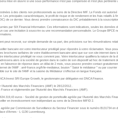
e sera mise en œuvre si une sous-performance n’est pas compensée et n’est plus pertinente 
estinées à des clients non professionnels au sens de la Directive MIF. Le Fonds est autorisé
e. Les principales caractéristiques, le profil de risque et de rendement et les frais relatifs à
(DIC) de ce dernier. Vous devez prendre connaissance du DIC préalablement à la souscriptio
nies par SIX Financial Information. Ces informations sont indicatives, seules les données de
un cas une incitation à souscrire ou une recommandation personnalisée. Le Groupe BPCE ne 
formations.
ent peut recevoir, sur simple demande de sa part, des précisions sur les rémunérations relati
eiller bancaire est votre interlocuteur privilégié pour répondre à votre réclamation. Vous po
s brochures tarifaires de votre établissement bancaire ainsi que sur son site internet dans la
e interlocuteur privilégié ne vous convient pas. Votre interlocuteur qualifiera la nature de la
'adressera alors à la société de gestion dans le cadre de son dispositif ad hoc de traitement 
ou en l'absence de réponse dans un délai de 2 mois, vous pouvez prendre contact gratuiteme
nternet de l'AMF : amf-france.org/fr/le-mediateur, bouton " Saisir le médiateur " ou par courrie
ble sur le site de l'AMF et la saisine du Médiateur s'effectue en langue française.
NCA Invest SRI Europe Growth, le gestionnaire par délégation est DNCA Finance.
l'Autorité des Marchés Financiers (AMF) le 28/12/2012..
 France et réglementée par l'Autorité des Marchés Financiers (AMF).
634.319,43 euros - Société de gestion de portefeuille agréée par l’Autorité des Marchés Fi
iller en investissement non indépendant au sens de la Directive MIFID 2.
n agréée par Commission de Surveillance du Secteur Financier sous le numéro B131734 en d
lace d’Armes - L-1136 Luxembourg.