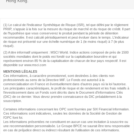
Hong Kong.
(1) Le calcul de l'Indicateur Synthétique de Risque (ISR), tel que défini par le règlement
PRIIP, s'appuie à la fois sur la mesure du risque de marché et du risque de crédit. Il part
de l'hypothèse que vous conserverez le produit pendant la période de détention
recommandée. Il est calculé périodiquement et peut évoluer dans le temps. L'indicateur
de risque est présenté sur une échelle numérique de 1 (le moins risqué) à 7 (le plus
risqué).
(2) A titre informatif uniquement : MSCI World. Indice actions composé de près de 1500
sociétés mondiales dont le poids est fondé sur la capitalisation boursière et qui
représentent environ 85 % de la capitalisation de chacun de leur pays respectif. Il est
disponible sur www.msci.com
MENTIONS LÉGALES
Ces informations, à caractère promotionnel, sont destinées à des clients non
professionnels au sens de la Directive MIF. Le Fonds est autorisé à la
commercialisation en France et éventuellement dans d’autres pays où la loi l’autorise.
Les principales caractéristiques, le profil de risque et de rendement et les frais relatifs à
l’investissement dans un Fonds sont décrits dans le Document d’Informations Clés
(DIC) de ce dernier. Vous devez prendre connaissance du DIC préalablement à la
souscription.
Certaines informations concernant les OPC sont fournies par SIX Financial Information.
Ces informations sont indicatives, seules les données de la Société de Gestion de
l’OPC font foi.
Les informations présentées ne constituent en aucun cas une incitation à souscrire ou
une recommandation personnalisée. Le Groupe BPCE ne saurait être tenu responsable
en cas de préjudice direct ou indirect résultant de l’utilisation de ces informations.