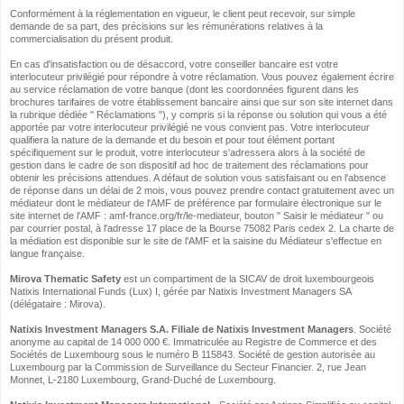
Conformément à la réglementation en vigueur, le client peut recevoir, sur simple
demande de sa part, des précisions sur les rémunérations relatives à la
commercialisation du présent produit.
En cas d'insatisfaction ou de désaccord, votre conseiller bancaire est votre
interlocuteur privilégié pour répondre à votre réclamation. Vous pouvez également écrire
au service réclamation de votre banque (dont les coordonnées figurent dans les
brochures tarifaires de votre établissement bancaire ainsi que sur son site internet dans
la rubrique dédiée " Réclamations "), y compris si la réponse ou solution qui vous a été
apportée par votre interlocuteur privilégié ne vous convient pas. Votre interlocuteur
qualifiera la nature de la demande et du besoin et pour tout élément portant
spécifiquement sur le produit, votre interlocuteur s'adressera alors à la société de
gestion dans le cadre de son dispositif ad hoc de traitement des réclamations pour
obtenir les précisions attendues. A défaut de solution vous satisfaisant ou en l'absence
de réponse dans un délai de 2 mois, vous pouvez prendre contact gratuitement avec un
médiateur dont le médiateur de l'AMF de préférence par formulaire électronique sur le
site internet de l'AMF : amf-france.org/fr/le-mediateur, bouton " Saisir le médiateur " ou
par courrier postal, à l'adresse 17 place de la Bourse 75082 Paris cedex 2. La charte de
la médiation est disponible sur le site de l'AMF et la saisine du Médiateur s'effectue en
langue française.
Mirova Thematic Safety
est un compartiment de la SICAV de droit luxembourgeois
Natixis International Funds (Lux) I, gérée par Natixis Investment Managers SA
(délégataire : Mirova).
Natixis Investment Managers S.A. Filiale de Natixis Investment Managers
. Société
anonyme au capital de 14 000 000 €. Immatriculée au Registre de Commerce et des
Sociétés de Luxembourg sous le numéro B 115843. Société de gestion autorisée au
Luxembourg par la Commission de Surveillance du Secteur Financier. 2, rue Jean
Monnet, L‐2180 Luxembourg, Grand‐Duché de Luxembourg.